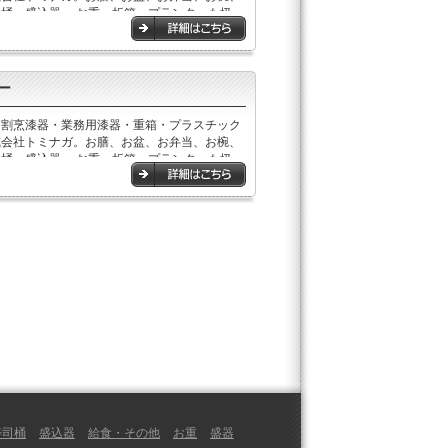
桶、盛込器,、お重、折箱、プランターも扱っ
。
ー
・割烹漆器・業務用漆器・重箱・プラスチック
式会社トミナガ。お膳、お盆、お弁当、お椀、
桶、盛込器,、お重、折箱、プランターも扱っ
。
寿司桶
盛込器
給食・その他
お重
盛器