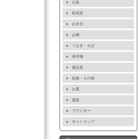
お盆
松花堂
お弁当
お椀
うなぎ・そば
寿司桶
盛込器
給食・その他
お重
盛器
プランター
サイトマップ