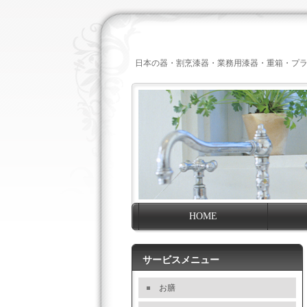
日本の器・割烹漆器・業務用漆器・重箱・プ
HOME
サービスメニュー
お膳