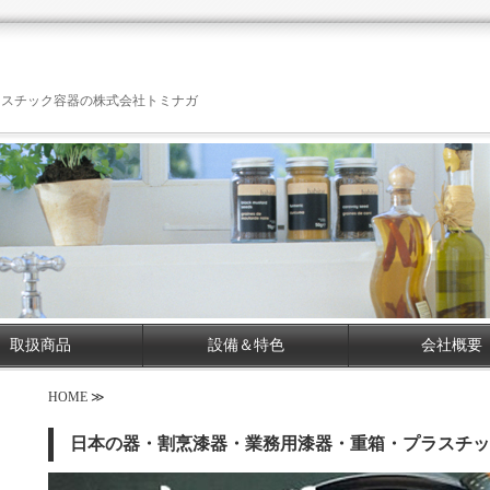
ラスチック容器の株式会社トミナガ
取扱商品
設備＆特色
会社概要
HOME ≫
日本の器・割烹漆器・業務用漆器・重箱・プラスチッ