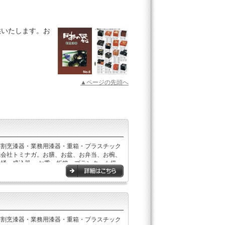
供いたします。お
▲ページの先頭へ
・割烹漆器・業務用漆器・重箱・プラスチック
式会社トミナガ。お膳、お盆、お弁当、お椀、
桶、盛込器,、お重、折箱、プランターも扱っ
。
・割烹漆器・業務用漆器・重箱・プラスチック