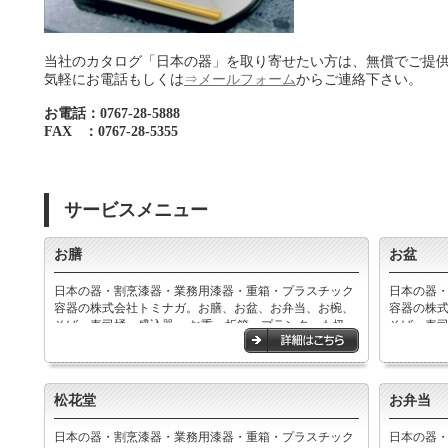
当社のカタログ「日本の器」を取り寄せたい方は、無償でご提
気軽にお電話もしくは
⇒メールフォーム
からご連絡下さい。
お電話：0767-28-5888
FAX ：0767-28-5355
サービスメニュー
お膳
お盆
日本の器・割烹漆器・業務用漆器・重箱・プラスチック
日本の器
容器の株式会社トミナガ。お膳、お盆、お弁当、お椀、
容器の株
そば・寿司桶、盛込器,、お重、折箱、プランターも扱っ
そば・寿司
ています。
ています
松花堂
お弁当
日本の器・割烹漆器・業務用漆器・重箱・プラスチック
日本の器