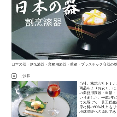
日本の器・割烹漆器・業務用漆器・重箱・プラスチック容器の
ご挨拶
当社、株式会社トミナ
商品をよりお安く」に
の業務用漆器・重箱・
いりました。平成5年
で先駆けて一貫工程生
原材料の90%以上 
地球温暖化の原因であ