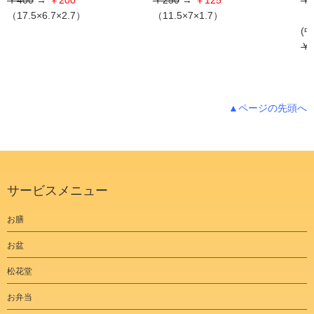
￥400
→
￥200
￥250
→
￥125
￥3
（17.5×6.7×2.7）
（11.5×7×1.7）
（1
(中
￥4
（1
▲ページの先頭へ
サービスメニュー
お膳
お盆
松花堂
お弁当