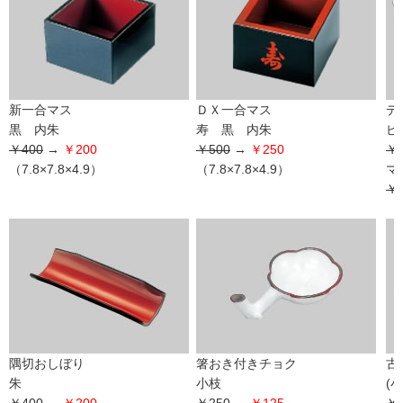
新一合マス
ＤＸ一合マス
デ
黒 内朱
寿 黒 内朱
ピ
￥400
→
￥200
￥500
→
￥250
￥1
（7.8×7.8×4.9）
（7.8×7.8×4.9）
マ
￥1
隅切おしぼり
箸おき付きチョク
古
朱
小枝
(小