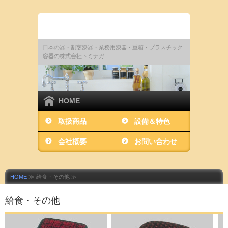
日本の器・割烹漆器・業務用漆器・重箱・プラスチック
容器の株式会社トミナガ
HOME
取扱商品
設備＆特色
会社概要
お問い合わせ
HOME
≫ 給食・その他 ≫
給食・その他