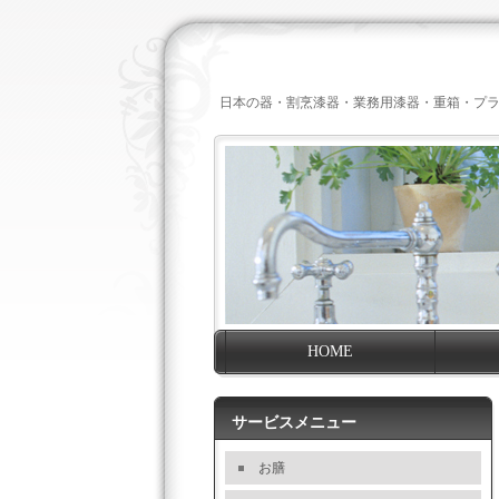
日本の器・割烹漆器・業務用漆器・重箱・プ
HOME
サービスメニュー
お膳