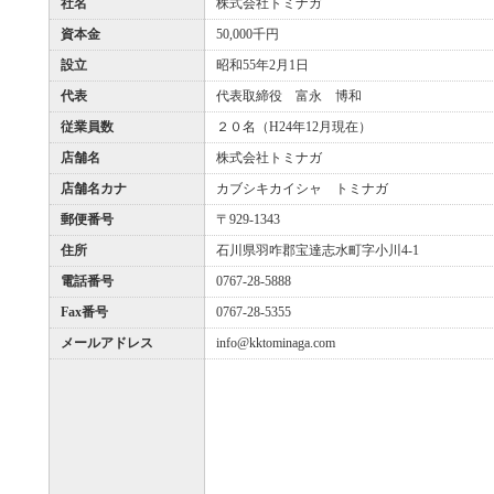
社名
株式会社トミナガ
資本金
50,000千円
設立
昭和55年2月1日
代表
代表取締役 富永 博和
従業員数
２０名（H24年12月現在）
店舗名
株式会社トミナガ
店舗名カナ
カブシキカイシャ トミナガ
郵便番号
〒929-1343
住所
石川県羽咋郡宝達志水町字小川4-1
電話番号
0767-28-5888
Fax番号
0767-28-5355
メールアドレス
info@kktominaga.com