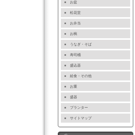
お盆
松花堂
お弁当
お椀
うなぎ・そば
寿司桶
盛込器
給食・その他
お重
盛器
プランター
サイトマップ